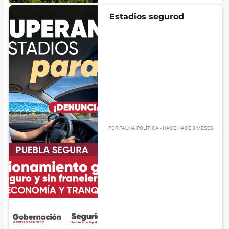
Estadios segurod
POR
FAUNA POLÍTICA
- HACE
HACE 3 MESES