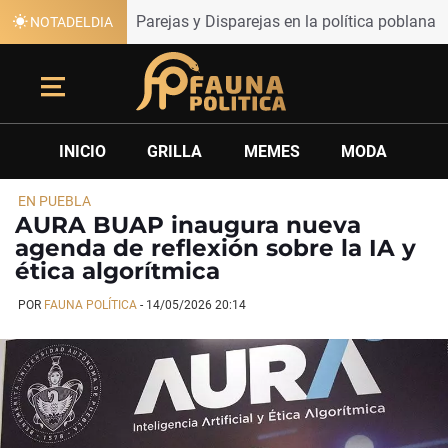
Parejas y Disparejas en la política poblana
NOTADELDIA
INICIO
GRILLA
MEMES
MODA
EN PUEBLA
AURA BUAP inaugura nueva
agenda de reflexión sobre la IA y
ética algorítmica
POR
FAUNA POLÍTICA
-
14/05/2026 20:14