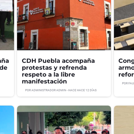
aña
CDH Puebla acompaña
Cong
 de
protestas y refrenda
armo
respeto a la libre
refo
manifestación
POR
FAU
POR
ADMINISTRADOR ADMIN
- HACE
HACE 12 DÍAS