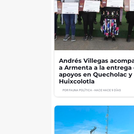
Andrés Villegas acomp
a Armenta a la entrega
apoyos en Quecholac y
Huixcolotla
POR
FAUNA POLÍTICA
- HACE
HACE 9 DÍAS