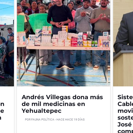
Andrés Villegas dona más
Sist
ón
de mil medicinas en
Cabl
de
Yehualtepec
movi
n
sost
POR
FAUNA POLÍTICA
- HACE
HACE 19 DÍAS
José 
comp