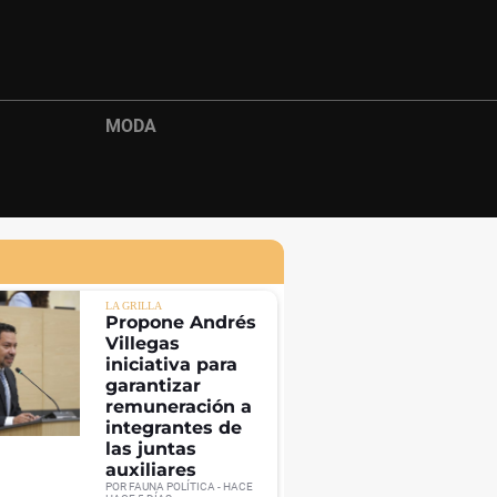
MODA
LA GRILLA
Propone Andrés
Villegas
iniciativa para
garantizar
remuneración a
integrantes de
las juntas
auxiliares
POR
FAUNA POLÍTICA
- HACE