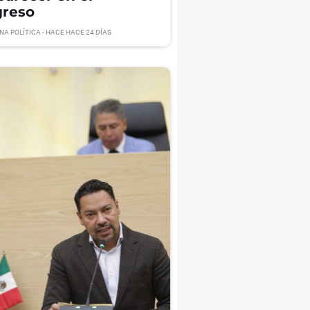
reso
NA POLÍTICA
- HACE
HACE 24 DÍAS