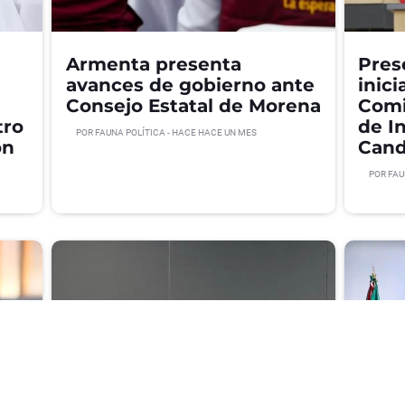
Armenta presenta
Pres
avances de gobierno ante
inici
Consejo Estatal de Morena
Comi
tro
de I
POR
FAUNA POLÍTICA
- HACE
HACE UN MES
ón
Cand
POR
FAU