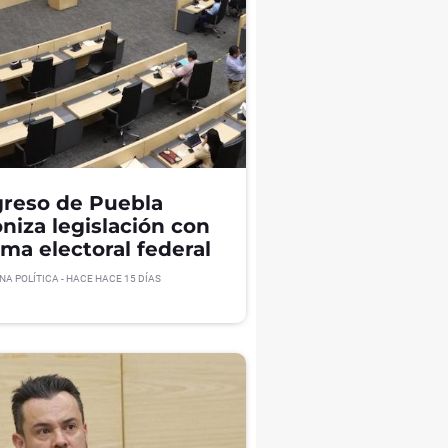
reso de Puebla
niza legislación con
rma electoral federal
NA POLÍTICA
- HACE
HACE 15 DÍAS