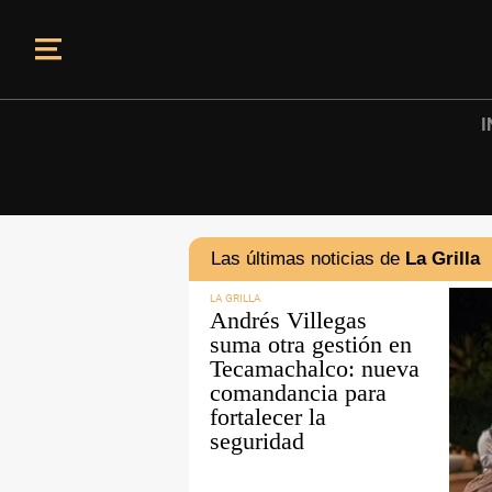
I
Las últimas noticias de
La Grilla
LA GRILLA
Andrés Villegas
suma otra gestión en
Tecamachalco: nueva
comandancia para
fortalecer la
seguridad