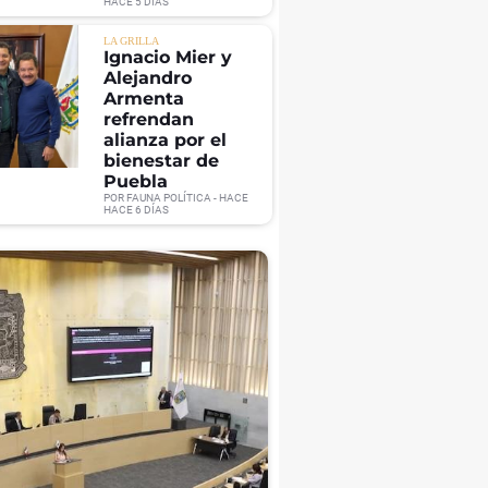
HACE 5 DÍAS
LA GRILLA
Ignacio Mier y
Alejandro
Armenta
refrendan
alianza por el
bienestar de
Puebla
POR
FAUNA POLÍTICA
- HACE
HACE 6 DÍAS