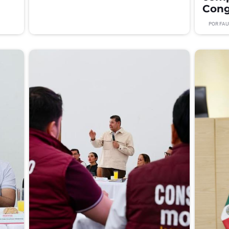
Cong
POR
FAU