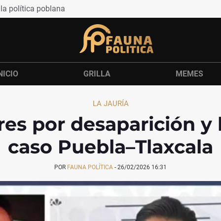
la política poblana
NICIO
GRILLA
MEMES
LA JAURÍA
res por desaparición y
caso Puebla–Tlaxcala
POR
FAUNA POLÍTICA
-
26/02/2026 16:31